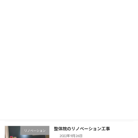
新築住宅エアコン新設取付工事
エアコン取付
2022年6月6日
新築を建てる時にエアコンの位置はどう決めた
ら良い？
施工事例から見る、エアコン取付時のポイント
を紹介！
続きを読む
最近の投稿
鈴蘭ガレージ設置と土間コンクリート
外構工事
2023年9月24日
整体院のリノベーション工事
リノベーション
2022年9月26日