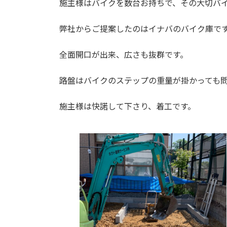
施主様はバイクを数台お持ちで、その大切バ
:
弊社からご提案したのはイナバのバイク庫で
全面開口が出来、広さも抜群です。
路盤はバイクのステップの重量が掛かっても
施主様は快諾して下さり、着工です。