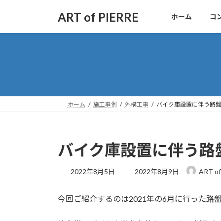
コ
ナ
ART of PIERRE
ホーム
コ
ン
ビ
テ
ゲ
ン
ー
ツ
シ
へ
ョ
ス
ン
キ
に
ッ
移
ホーム
施工事例
外構工事
バイク庫設置に伴う路
プ
動
バイク庫設置に伴う路
最
2022年8月5日
2022年8月9日
ART of
終
更
今回ご紹介するのは2021年の6月に行った路
新
日
時